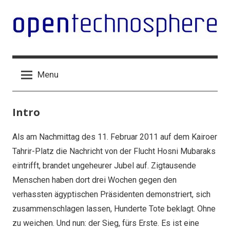
Skip
to
content
Open
Technologien
für
Technosphere
Menu
eine
freie
Gesellschaft
Intro
Als am Nachmittag des 11. Februar 2011 auf dem Kairoer
Tahrir-Platz die Nachricht von der Flucht Hosni Mubaraks
eintrifft, brandet ungeheurer Jubel auf. Zigtausende
Menschen haben dort drei Wochen gegen den
verhassten ägyptischen Präsidenten demonstriert, sich
zusammenschlagen lassen, Hunderte Tote beklagt. Ohne
zu weichen. Und nun: der Sieg, fürs Erste. Es ist eine