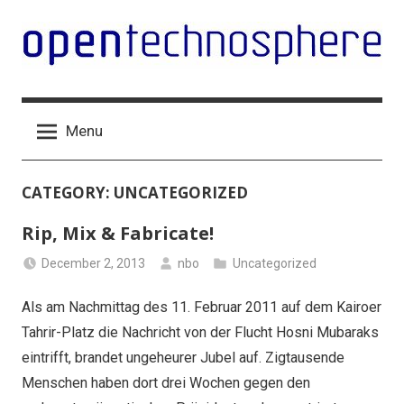
Skip
to
content
Open
Technologien
für
Technosphere
Menu
eine
freie
Gesellschaft
CATEGORY:
UNCATEGORIZED
Rip, Mix & Fabricate!
December 2, 2013
nbo
Uncategorized
Als am Nachmittag des 11. Februar 2011 auf dem Kairoer
Tahrir-Platz die Nachricht von der Flucht Hosni Mubaraks
eintrifft, brandet ungeheurer Jubel auf. Zigtausende
Menschen haben dort drei Wochen gegen den